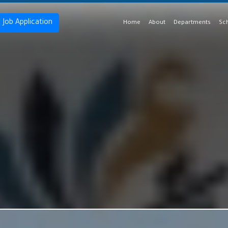
Job Application
Home
About
Departments
Sch