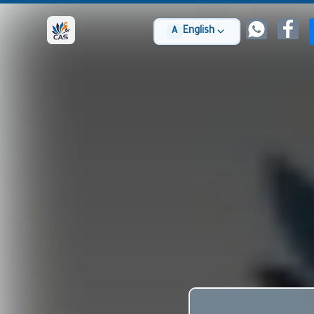
English
A